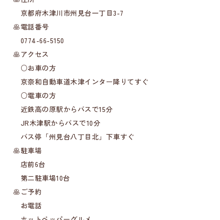
京都府木津川市州見台一丁目3-7
🥞電話番号
0774-66-5150
🥞アクセス
○お車の方
京奈和自動車道木津インター降りてすぐ
○電車の方
近鉄高の原駅からバスで15分
JR木津駅からバスで10分
バス停「州見台八丁目北」下車すぐ
🥞駐車場
店前6台
第二駐車場10台
🥞ご予約
お電話
ホットペッパーグルメ