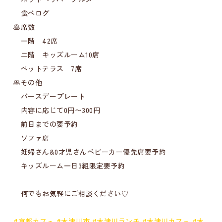
食べログ
🥞席数
一階 42席
二階 キッズルーム10席
ペットテラス 7席
🥞その他
バースデープレート
内容に応じて0円〜300円
前日までの要予約
ソファ席
妊婦さん&0才児さんベビーカー優先席要予約
キッズルーム一日3組限定要予約
何でもお気軽にご相談ください♡
#京都カフェ
#木津川市
#木津川ランチ
#木津川カフェ
#木