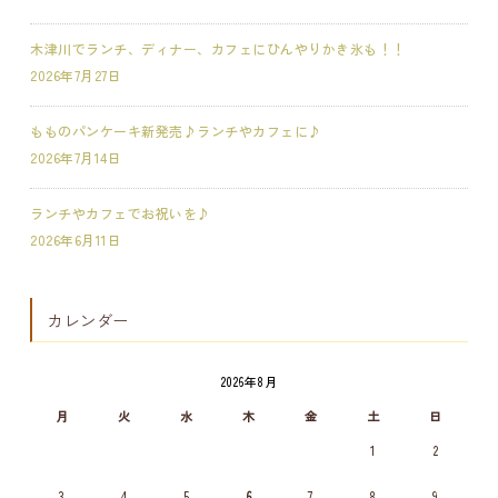
木津川でランチ、ディナー、カフェにひんやりかき氷も！！
2026年7月27日
もものパンケーキ新発売♪ランチやカフェに♪
2026年7月14日
ランチやカフェでお祝いを♪
2026年6月11日
カレンダー
2026年8月
月
火
水
木
金
土
日
1
2
3
4
5
6
7
8
9