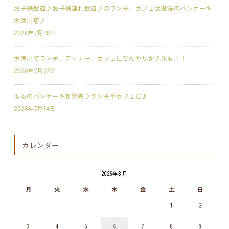
お子様歓迎♪お子様連れ歓迎♪のランチ、カフェは魔法のパンケーキ
木津川店♪
2026年7月28日
木津川でランチ、ディナー、カフェにひんやりかき氷も！！
2026年7月27日
もものパンケーキ新発売♪ランチやカフェに♪
2026年7月14日
カレンダー
2026年8月
月
火
水
木
金
土
日
1
2
3
4
5
6
7
8
9