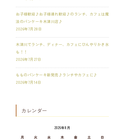
お子様歓迎♪お子様連れ歓迎♪のランチ、カフェは魔
法のパンケーキ木津川店♪
2026年7月28日
木津川でランチ、ディナー、カフェにひんやりかき氷
も！！
2026年7月27日
もものパンケーキ新発売♪ランチやカフェに♪
2026年7月14日
カレンダー
2026年8月
月
火
水
木
金
土
日